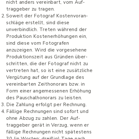
nicht anders vere­in­bart, vom Auf­
tragge­ber zu tragen.
Soweit der Fotograf Kosten­vo­ran­
schläge erstellt, sind diese
unverbindlich. Treten während der
Pro­duk­tion Kosten­er­höhun­gen ein,
sind diese vom Fotografen
anzuzeigen. Wird die vorge­se­hene
Pro­duk­tion­szeit aus Grün­den über­
schrit­ten, die der Fotograf nicht zu
vertreten hat, so ist eine zusät­zliche
Vergü­tung auf der Grund­lage des
vere­in­barten Zei­thono­rars bzw. in
Form einer angemesse­nen Erhöhung
des Pauschal­hono­rars zu leisten.
Die Zahlung erfolgt per Rechnung.
Fäl­lige Rech­nun­gen sind sofort und
ohne Abzug zu zahlen. Der Auf­
tragge­ber gerät in Verzug, wenn er
fäl­lige Rech­nun­gen nicht spätestens
30 (in Worten: dreißig) Tage nach