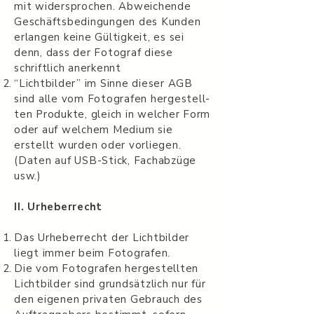
mit wider­sprochen. Abwe­ichende
Geschäfts­be­din­gun­gen des Kun­den
erlan­gen keine Gültigkeit, es sei
denn, dass der Fotograf diese
schriftlich anerkennt
“Licht­bilder” im Sinne dieser AGB
sind alle vom Fotografen hergestell­
ten Pro­dukte, gle­ich in welcher Form
oder auf welchem Medium sie
erstellt wur­den oder vor­liegen.
(Daten auf USB-Stick, Fach­abzüge
usw.)
II. Urhe­ber­recht
Das Urhe­ber­recht der Licht­bilder
liegt immer beim Fotografen.
Die vom Fotografen hergestell­ten
Licht­bilder sind grund­sät­zlich nur für
den eige­nen pri­vaten Gebrauch des