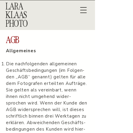
LARA
KLAAS
PHOTO
AGB
All­ge­meines
Die nach­fol­gen­den all­ge­meinen
Geschäfts­be­din­gun­gen (im Fol­gen­
den „AGB“ genannt) gel­ten für alle
dem Fotografen erteil­ten Aufträge.
Sie gel­ten als vere­in­bart, wenn
ihnen nicht umge­hend wider­
sprochen wird. Wenn der Kunde den
AGB wider­sprechen will, ist dieses
schriftlich bin­nen drei Werk­ta­gen zu
erk­lären. Abwe­ichen­den Geschäfts­
be­din­gun­gen des Kun­den wird hier­