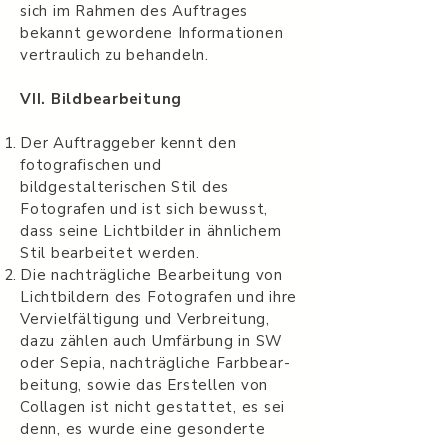
sich im Rahmen des Auftrages
bekannt gewor­dene Infor­ma­tio­nen
ver­traulich zu behandeln.
VII. Bild­bear­beitung
Der Auf­tragge­ber kennt den
fotografischen und
bildgestalterischen Stil des
Fotografen und ist sich bewusst,
dass seine Lichtbilder in ähnlichem
Stil bear­beitet werden.
Die nachträgliche Bear­beitung von
Licht­bildern des Fotografen und ihre
Vervielfäl­ti­gung und Ver­bre­itung,
dazu zählen auch Umfär­bung in SW
oder Sepia, nachträgliche Farbbear­
beitung, sowie das Erstellen von
Collagen ist nicht ges­tat­tet, es sei
denn, es wurde eine geson­derte