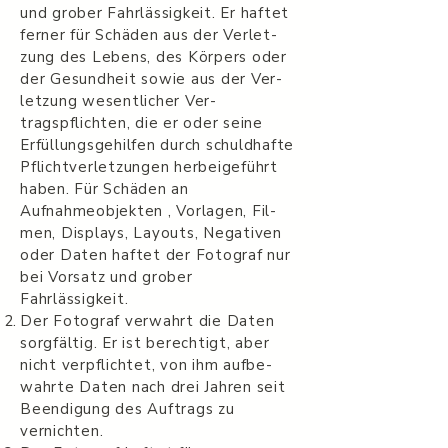
und grober Fahrläs­sigkeit. Er haftet
ferner für Schä­den aus der Ver­let­
zung des Lebens, des Kör­pers oder
der Gesund­heit sowie aus der Ver­
let­zung wesentlicher Ver­
tragspflichten, die er oder seine
Erfüllungsgehilfen durch schuldhafte
Pflichtverletzungen her­beige­führt
haben. Für Schäden an
Aufnahmeobjekten , Vor­la­gen, Fil­
men, Dis­plays, Lay­outs, Neg­a­tiven
oder Daten haftet der Fotograf nur
bei Vor­satz und grober
Fahrlässigkeit.
Der Fotograf ver­wahrt die Daten
sorgfältig. Er ist berechtigt, aber
nicht verpflichtet, von ihm auf­be­
wahrte Daten nach drei Jahren seit
Beendigung des Auf­trags zu
vernichten.