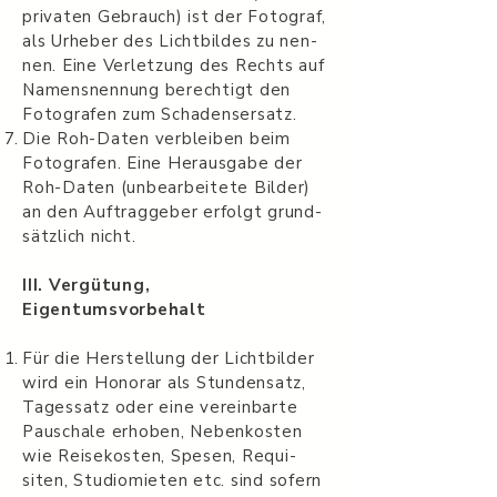
pri­vaten Gebrauch) ist der Fotograf,
als Urhe­ber des Licht­bildes zu nen­
nen. Eine Ver­let­zung des Rechts auf
Namen­snen­nung berechtigt den
Fotografen zum Schadensersatz.
Die Roh-Daten verbleiben beim
Fotografen. Eine Her­aus­gabe der
Roh-Daten (unbear­beit­ete Bilder)
an den Auf­tragge­ber erfolgt grund­
sät­zlich nicht.
III. Vergü­tung,
Eigentumsvorbehalt
Für die Her­stel­lung der Licht­bilder
wird ein Hon­o­rar als Stun­den­satz,
Tages­satz oder eine vere­in­barte
Pauschale erhoben, Nebenkosten
wie Reisekosten, Spe­sen, Req­ui­
siten, Stu­diomi­eten etc. sind sofern