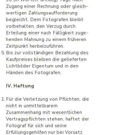
Zugang einer Rech­nung oder gle­ich­
w­er­ti­gen Zahlungsauf­forderung
begle­icht. Dem Fotografen bleibt
vor­be­hal­ten, den Verzug durch
Erteilung einer nach Fäl­ligkeit zuge­
hen­den Mah­nung zu einem früheren
Zeit­punkt herbeizuführen.
Bis zur voll­ständi­gen Bezahlung des
Kauf­preises bleiben die geliefer­ten
Licht­bilder Eigen­tum und in den
Hän­den des Fotografen.
IV. Haf­tung
Für die Ver­let­zung von Pflichten, die
nicht in unmittelbarem
Zusammenhang mit wesentlichen
Vertragspflichten stehen, haftet der
Fotograf für sich und seine
Erfüllungsgehilfen nur bei Vor­satz