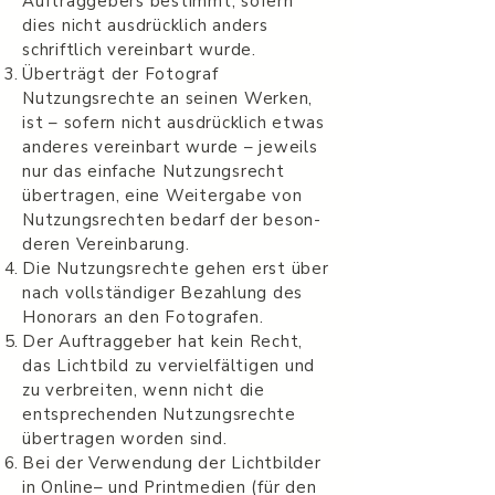
Auf­tragge­bers bes­timmt, sofern
dies nicht aus­drück­lich anders
schriftlich vere­in­bart wurde.
Überträgt der Fotograf
Nutzungsrechte an seinen Werken,
ist – sofern nicht aus­drück­lich etwas
anderes vere­in­bart wurde – jew­eils
nur das ein­fache Nutzungsrecht
über­tra­gen, eine Weit­er­gabe von
Nutzungsrechten bedarf der beson­
deren Vereinbarung.
Die Nutzungsrechte gehen erst über
nach voll­ständi­ger Bezahlung des
Hon­o­rars an den Fotografen.
Der Auf­tragge­ber hat kein Recht,
das Licht­bild zu vervielfälti­gen und
zu ver­bre­iten, wenn nicht die
entsprechen­den Nutzungsrechte
über­tra­gen wor­den sind.
Bei der Ver­wen­dung der Licht­bilder
in Online– und Print­me­dien (für den