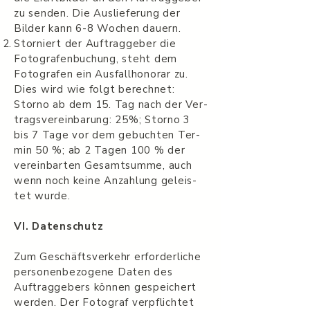
zu senden. Die Auslieferung der
Bilder kann 6-8 Wochen dauern.
Storniert der Auf­tragge­ber die
Fotografen­buchung, steht dem
Fotografen ein Aus­fall­hono­rar zu.
Dies wird wie folgt berech­net:
Storno ab dem 15. Tag nach der Ver­
tragsvere­in­barung: 25%; Storno 3
bis 7 Tage vor dem gebuchten Ter­
min 50 %; ab 2 Tagen 100 % der
vere­in­barten Gesamtsumme, auch
wenn noch keine Anzahlung geleis­
tet wurde.
VI. Daten­schutz
Zum Geschäftsverkehr erforder­liche
per­so­n­en­be­zo­gene Daten des
Auftraggebers kön­nen gespe­ichert
wer­den. Der Fotograf verpflichtet