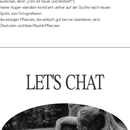
auslösen, denn: „Film ist teuer und limitiert!“)
meine Augen wandern konstant umher auf der Suche nach neuen
Spots zum Fotografieren
die einzigen Pflanzen, die wirklich gut bei mir überleben, sind
Efeututen und Ikea-Plastik-Pflanzen
LET'S CHAT