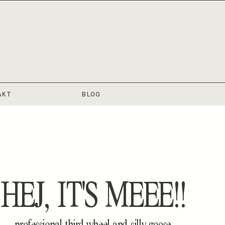
AKT
BLOG
HEJ, IT'S MEEE!!