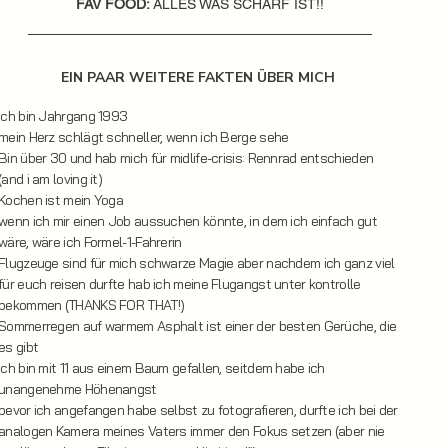
FAV FOOD:
ALLES WAS SCHARF IST!!
EIN PAAR WEITERE FAKTEN ÜBER MICH
ich bin Jahrgang 1993
mein Herz schlägt schneller, wenn ich Berge sehe
Bin über 30 und hab mich für midlife-crisis: Rennrad entschieden
(and i am loving it)
Kochen ist mein Yoga
wenn ich mir einen Job aussuchen könnte, in dem ich einfach gut
wäre, wäre ich Formel-1-Fahrerin
Flugzeuge sind für mich schwarze Magie aber nachdem ich ganz viel
für euch reisen durfte hab ich meine Flugangst unter kontrolle
bekommen (THANKS FOR THAT!)
Sommerregen auf warmem Asphalt ist einer der besten Gerüche, die
es gibt
ich bin mit 11 aus einem Baum gefallen, seitdem habe ich
unangenehme Höhenangst
bevor ich angefangen habe selbst zu fotografieren, durfte ich bei der
analogen Kamera meines Vaters immer den Fokus setzen (aber nie